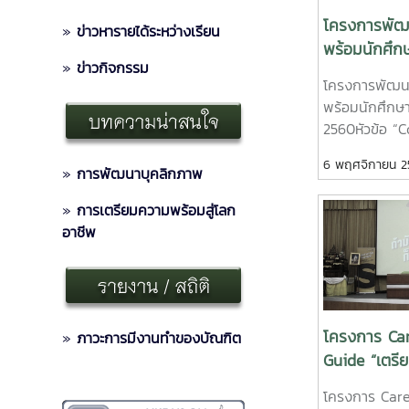
โครงการพัฒ
»
ข่าว
หารายได้ระหว่างเรียน
พร้อมนักศึกษ
»
ข่าวกิจกรรม
Make up, and
โครงการพัฒน
สำคัญไฉน)
พร้อมนักศึกษา
2560หัวข้อ “
(เสื้อผ้า หน้า
6 พฤศจิกายน 
คุณนิษฐารักษ์
»
การพัฒนาบุคลิกภาพ
»
การเตรียมความพร้อมสู่โลก
อาชีพ
โครงการ Ca
»
ภาวะการมีงานทำของบัณฑิต
Guide “เตรี
ทำงานในอนาคต
โครงการ Ca