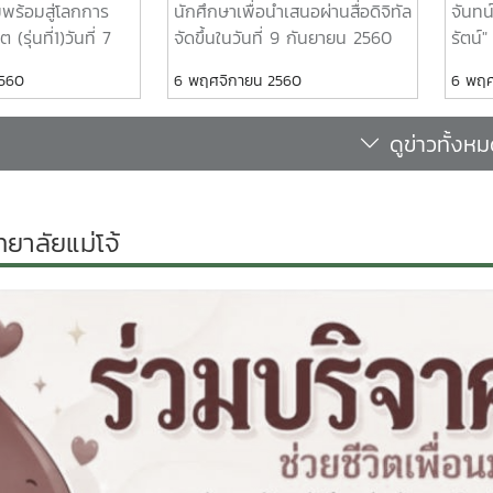
พร้อมสู่โลกการ
นักศึกษาเพื่อนำเสนอผ่านสื่อดิจิทัล
จันท
รุ่นที่1)วันที่ 7
จัดขึ้นในวันที่ 9 กันยายน 2560
รัตน์
2560 ณ ห้อง
ณ ห้อง80 –308 อาคารเรียน
ความร
2560
6 พฤศจิกายน 2560
6 พฤศ
 กาญจนประโชติ
รวม 80 ปีนักศึกษาได้มีความรู้และ
ดอกดา
ศึกษาแม่โจ้
ทักษะด้านการผลิตสื่อดิจิตอลที่ทัน
29 ม
ดูข่าวทั้งห
โจ้ ร่วมกับบริษัท
สมัยและความรู้ด้านเทคโนโลยี
มหาวิ
ชั่น จำกัด ได้จัด
สารสนเทศเป็นสิ่งที่มีสำคัญใน
ครั้ง
REER READY
ปัจจุบัน ซึ่งเทคโนโลยีสารสนเทศ
ถึงพ
มพร้อมสู่โลกการ
นั้นได้เข้ามามีบทบาทเกี่ยวกับการ
พระบ
ทยาลัยแม่โจ้
” ซึ่งมีการจัด
อำนวยความสะดวกในการเก็บ
ภูมิพ
d Show Singha
รวบรวมข้อมูลและการนำเสนอผล
ถึงคว
โดยมีวัตถุประสงค์
งานในรูปแบบดิจิทัล อีกทั้ง
ชาติแ
าจะได้รู้จักเตรียม
นักศึกษาสามารถนำความรู้ที่ได้รับ
ฝึกทั
พัฒนาตนเองเข้าสู่
ไปประยุกต์ใช้ในการนำเสนอผลงาน
จันทน
อนาคต
ในรูปแบบสื่อวิดิโอ สือดิจิทัลได้
ให้แก
อย่างมีคุณภาพ
ยั่งย
ประสบ
เหลือ
เวลาว