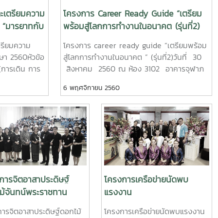
ะเตรียมความ
โครงการ Career Ready Guide “เตรียม
อ “มารยาทกับ
พร้อมสู่โลกการทำงานในอนาคต (รุ่นที่2)
น การยืน การ
รียมความ
โครงการ career ready guide “เตรียมพร้อม
กษา 2560หัวข้อ
สู่โลกการทำงานในอนาคต ” (รุ่นที่2)วันที่ 30
(การเดิน การ
สิงหาคม 2560 ณ ห้อง 3102 อาคารจุฬาภ
กร โดย คุณสุ
รณ์ คณะวิทยาศาสตร์ วิทยากร โดย คุณ
6 พฤศจิกายน 2560
เกริกมเหศวร เบญจพิธพรบวร (บริษัทจัดหา
งานจ๊อบบีเคเค ดอท คอม จำกัด)เพื่อนักศึกษา
จะได้รู้จักการเตรียมความพร้อม เทคนิคต่าง ๆ
เพื่อนำไปใช้ในการสมัครงานและพัฒนาตนเอง
เข้าสู่การทำงานต่อไป
การจิตอาสาประดิษฐ์
โครงการเครือข่ายนัดพบ
ม้จันทน์พระราชทาน
แรงงาน
ดารารัตน์"
ารจิตอาสาประดิษฐ์ดอกไม้
โครงการเครือข่ายนัดพบแรงงาน