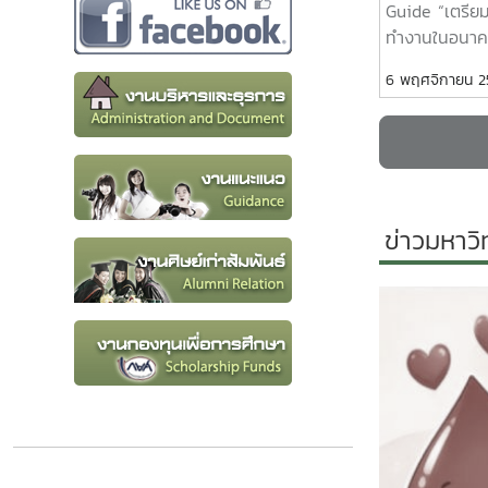
Guide “เตรียม
ทำงานในอนาคต (
กุมภาพันธ์ 
6 พฤศจิกายน 
ประชุมอาคม
ศูนย์กิจการนัก
มหาวิทยาลัยแม่
สิงห์ คอร์ปอเร
โครงการ CA
GUIDE “เตรีย
ข่าวมหาวิ
ทำงานในอนาคต
กิจกรรม Roa
Biz Course 9 
เพื่อให้นักศึกษ
ความพร้อมและ
การทำงานใน