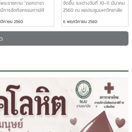
น์พระราชทาน "ดอกดารา
จัดขึ้น ระหว่างวันที่ 10-11 มีนาคม
" มีการจัดกิจกรรมการให้
2560 ณ หอประชุมมหาวิทยาลัย
ู้และฝึกปฎิบัติการประดิษฐ์
เชียงใหม่ ซึ่งได้ตระหนักถึงปัญหา
จิกายน 2560
6 พฤศจิกายน 2560
รารัตน์ ระหว่างวันที่ 28-
การว่างงาน การส่งเสริมการมี
ิถุนายน 2560 ณ
งานทำ รวมถึงเป็นการสร้างเครือ
มด
ทยาลัยแม่โจ้ ซึ่งกิจกรรม
ข่ายกับสถานประกอบการ ผู้ที่
นี้นอกจากเป็นการน้อมรำลึก
กำลังจะสำเร็จการศึกษาได้รับ
ระมหากรุณาธิคุณของ
ทราบข้อมูลข่าวสารการรับสมัคร
าทสมเด็จพระปรมินทรมหา
งานกับสถานประกอบการ อีกทัง้
ลอดุลยเดช และแสดงให้เห็น
เป็นการร่วมกิจกรรมกับเครือข่าย
ามรู้จักรักสามัคคีของคนใน
นัดพบแรงงาน 7 สถาบัน และ
ล้ว ยังเป็นการให้ความรู้และ
หน่วยงานภายนอกได้อีกทางหนึ่ง
กษะอาชีพในการทำดอกไม้
์ เพื่อให้สามารถนำไปต่อยอด
่คนในชุมชนและตัวเองได้
ืน รวมถึงเป็นการฝึก
การณ์ชีวิต หารายได้ช่วย
ตนเอง ครอบครัวและได้ใช้
่างให้เป็นประโยชน์ ตลอดจน