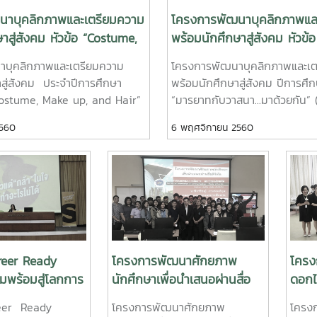
นาบุคลิกภาพและเตรียมความ
โครงการพัฒนาบุคลิกภาพแล
าสู่สังคม หัวข้อ “Costume,
พร้อมนักศึกษาสู่สังคม หัวข้
 Hair” (เสื้อผ้า หน้าผม นั้น
วาสนา...มาด้วยกัน” (การเดิ
าบุคลิกภาพและเตรียมความ
โครงการพัฒนาบุคลิกภาพและเต
ไหว้ การแต่งกาย)
สู่สังคม ประจำปีการศึกษา
พร้อมนักศึกษาสู่สังคม ปีการศึ
Costume, Make up, and Hair”
“มารยาทกับวาสนา...มาด้วยกัน” 
ผม นั้นสำคัญไฉน)วิทยากร โดย
ยืน การไหว้ การแต่งกาย) วิทยา
2560
6 พฤศจิกายน 2560
 วสุวิชยะวรากร
พรรณิการ์ บุตรรัตน์
reer Ready
โครงการพัฒนาศักยภาพ
โครง
ยมพร้อมสู่โลกการ
นักศึกษาเพื่อนำเสนอผ่านสื่อ
ดอกไ
 (รุ่นที่1)
ดิจิทัล
"ดอก
reer Ready
โครงการพัฒนาศักยภาพ
โครงก